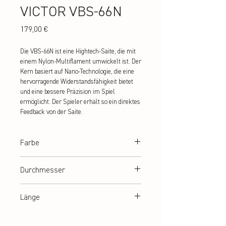
VICTOR VBS-66N
Preis
179,00 €
Die VBS-66N ist eine Hightech-Saite, die mit 
einem Nylon-Multiflament umwickelt ist. Der 
Kern basiert auf Nano-Technologie, die eine 
hervorragende Widerstandsfähigkeit bietet 
und eine bessere Präzision im Spiel 
ermöglicht. Der Spieler erhält so ein direktes 
Feedback von der Saite.
Farbe
weiß, grün, pink
Durchmesser
0,66 mm
Länge
10 m (Set) | 200 m (Rolle)