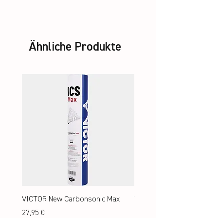
Ähnliche Produkte
VICTOR New Carbonsonic Max
VICTOR New Carbonsonic
Preis
Preis
27,95 €
24,95 €