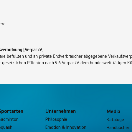
erg
sverordnung [VerpackV]
 Ware befüllten und an private Endverbraucher abgegebene Verkaufsve
rer gesetzlichen Pflichten nach § 6 VerpackV dem bundesweit tätigen 
Sportarten
Unternehmen
Media
Badminton
Philosophie
Kataloge
Squash
Emotion & Innovation
Handbücher