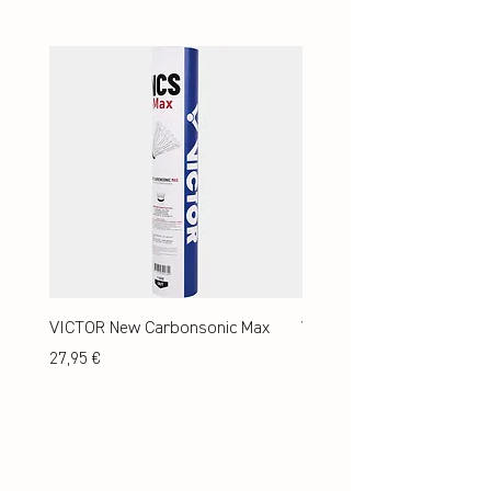
VICTOR New Carbonsonic Max
VICTOR New Carbonsonic
Preis
Preis
27,95 €
24,95 €