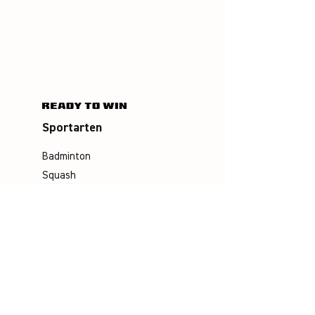
Sportarten
Badminton
Squash
Airbadminton
Unternehmen
Philosophie
Emotion & Innovation
Arbeits- & Umweltschutz