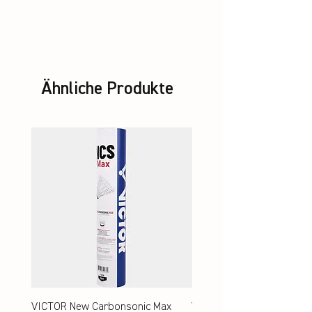
Strung with multifilament string
Ähnliche Produkte
VICTOR New Carbonsonic Max
VICTOR New Carbonsonic