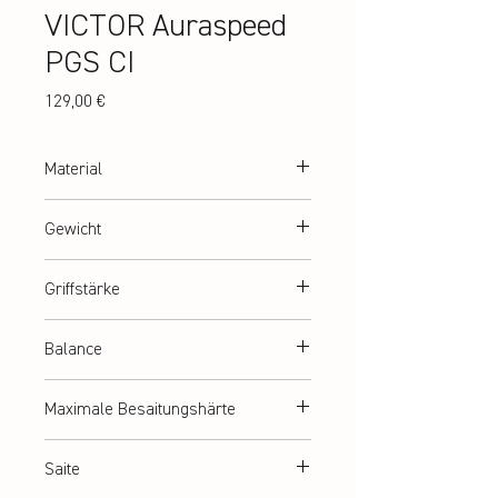
VICTOR Auraspeed
PGS CI
Preis
129,00 €
Material
High Resilience Graphite, Nano Fortify SR,
Gewicht
PYROFIL
Abt. 88 g (3U)
Griffstärke
G2 = G5 (medium)
Balance
Ausgewogen
Maximale Besaitungshärte
ca. 12,5 kg
Saite