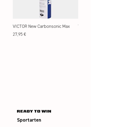
VICTOR New Carbonsonic Max
VICTOR New Carbonsonic
Preis
Preis
27,95 €
24,95 €
Sportarten