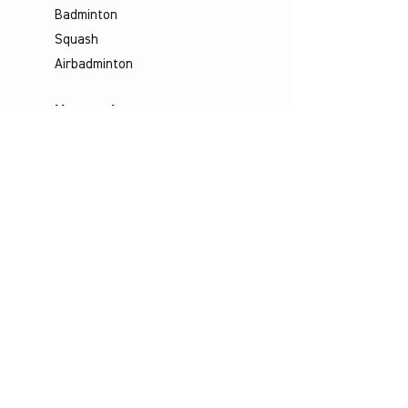
Badminton
Squash
Airbadminton
Unternehmen
Philosophie
Emotion & Innovation
Arbeits- & Umweltschutz
Historie
Karriere
Unser Team
Media
Kataloge
Handbücher
Poster