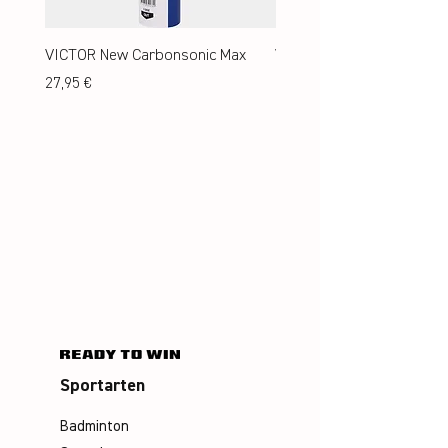
VICTOR New Carbonsonic Max
VICTOR New Carbonsonic
Preis
Preis
27,95 €
24,95 €
Sportarten
Badminton