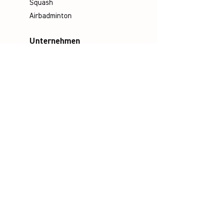
Squash
Airbadminton
Unternehmen
Philosophie
Emotion & Innovation
Arbeits- & Umweltschutz
Historie
Karriere
Unser Team
Media
Kataloge
Handbücher
Poster
Infomaterial