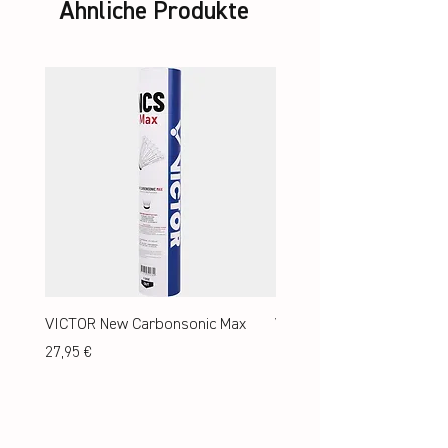
Ähnliche Produkte
VICTOR New Carbonsonic Max
VICTOR New Carbonsonic
Preis
Preis
27,95 €
24,95 €