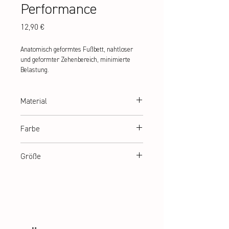
Performance
Preis
12,90 €
Anatomisch geformtes Fußbett, nahtloser 
und geformter Zehenbereich, minimierte 
Belastung.
Material
82% Baumwolle, 12% Polyester, 6% Spandex
Farbe
weiß
Größe
36 – 42 | 43 – 48