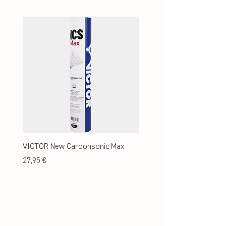
VICTOR New Carbonsonic Max
VICTOR New Carbonsonic
Preis
Preis
27,95 €
24,95 €