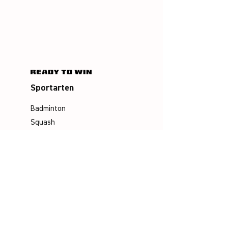
Sportarten
Badminton
Squash
Airbadminton
Unternehmen
Philosophie
Emotion & Innovation
Arbeits- & Umweltschutz
Historie