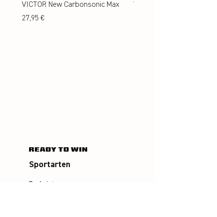
VICTOR New Carbonsonic Max
VICTOR New Carbonsonic
Preis
Preis
27,95 €
24,95 €
Sportarten
Badminton
Squash
Airbadminton