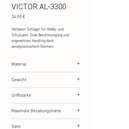
VICTOR AL-3300
Preis
24,90 €
Haltbarer Schläger für Hobby- und 
Schulsport. Gute Beschleunigung und 
angenehmes Handling dank 
aerodynamischem Rahmen.
Material
Alu/Stahl
Gewicht
ca. 98 g
Griffstärke
G3
Maximale Besaitungshärte
ca. 9 kg
Saite