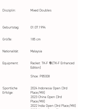
Disziplin:
Mixed Doubles
Geburtstag:
01.07.1994
Größe:
185 cm
Nationalität:
Malaysia
Equipment:
Racket: TK-F 隼(TK-F Enhanced
Edition)
Shoe: P8500II
Sportliche
2024 Indonesia Open (3rd
Erfolge:
Place/MX)
2023 China Open (3rd
Place/MX)
2022 India Open (3rd Place/MX)