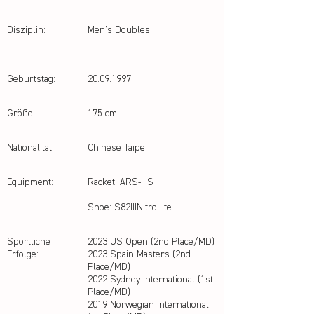
Disziplin:
Men's Doubles
Geburtstag:
20.09.1997
Größe:
175 cm
Nationalität:
Chinese Taipei
Equipment:
Racket: ARS-HS
Shoe: S82IIINitroLite
Sportliche
2023 US Open (2nd Place/MD)
Erfolge:
2023 Spain Masters (2nd
Place/MD)
2022 Sydney International (1st
Place/MD)
2019 Norwegian International