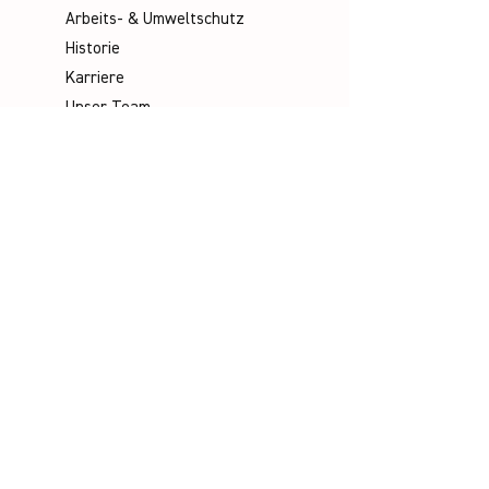
Arbeits- & Umweltschutz
Historie
Karriere
Unser Team
Media
Kataloge
Handbücher
Poster
Infomaterial
Videos
Socials