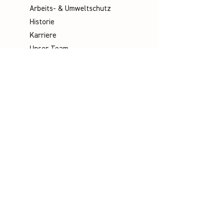
Arbeits- & Umweltschutz
Historie
Karriere
Unser Team
Media
Kataloge
Handbücher
Poster
Infomaterial
Videos
Socials