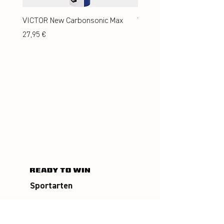
VICTOR New Carbonsonic Max
VICTOR New Carbonsonic
Preis
Preis
27,95 €
24,95 €
Sportarten
Badminton
Squash