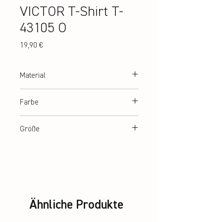
VICTOR T-Shirt T-
43105 O
Preis
19,90 €
Material
100% Polyester
Farbe
Orange
Größe
140, 152, 164, XS - 3XL
Ähnliche Produkte