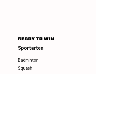
Sportarten
Badminton
Squash
Airbadminton
Unternehmen
Philosophie
Emotion & Innovation
Arbeits- & Umweltschutz
Historie