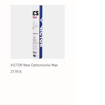
VICTOR New Carbonsonic Max
VICTOR New Carbonsonic
Preis
Preis
27,95 €
24,95 €