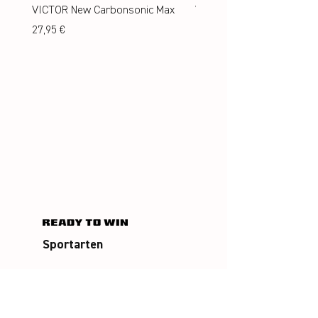
VICTOR New Carbonsonic Max
VICTOR New Carbonsonic
Preis
Preis
27,95 €
24,95 €
Sportarten
Badminton
Squash
Airbadminton