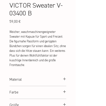
VICTOR Sweater V-
03400 B
Preis
59,00 €
Weicher, waschmaschinengeeigneter 
Sweater mit Kapuze für Sport und Freizeit. 
Die figurnahe Passform und gerippten 
Bündchen sorgen für einen idealen Sitz, ohne 
dass sich die Hitze stauen kann. Ein weiteres 
Plus für deinen Wohlfühlfaktor ist der 
kuschlige Innenbereich und die große 
Fronttasche.
Material
65% Polyester, 35% Baumwolle
Farbe
blau
Größe