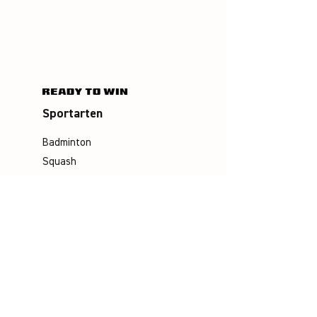
Sportarten
Badminton
Squash
Airbadminton
Unternehmen
Philosophie
Emotion & Innovation
Arbeits- & Umweltschutz
Historie