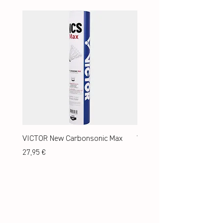
VICTOR New Carbonsonic Max
VICTOR New Carbonsonic
Preis
Preis
27,95 €
24,95 €