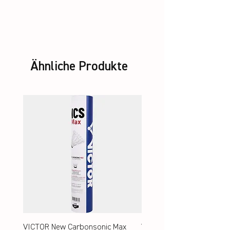
140, 152, 164, S – 3XL
Ähnliche Produkte
VICTOR New Carbonsonic Max
VICTOR New Carbonsonic