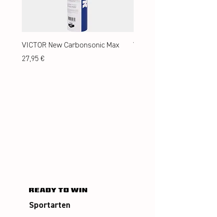
VICTOR New Carbonsonic Max
VICTOR New Carbonsonic
Preis
Preis
27,95 €
24,95 €
Sportarten