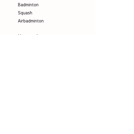
Badminton
Squash
Airbadminton
Unternehmen
Philosophie
Emotion & Innovation
Arbeits- & Umweltschutz
Historie
Karriere
Unser Team
Media
Kataloge
Handbücher
Poster