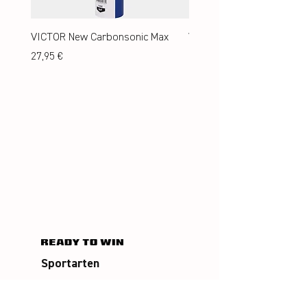
VICTOR New Carbonsonic Max
VICTOR New Carbonsonic
Preis
Preis
27,95 €
24,95 €
Sportarten
Badminton