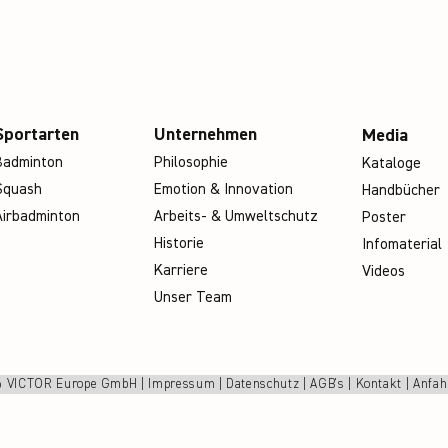
Sportarten
Unternehmen
Media
Badminton
Philosophie
Kataloge
Squash
Emotion & Innovation
Handbücher
Airbadminton
Arbeits- & Umweltschutz
Poster
Historie
Infomaterial
Karriere
Videos
Unser Team
 VICTOR Europe GmbH |
Impressum
|
Datenschutz
|
AGB's
|
Kontakt
|
Anfah