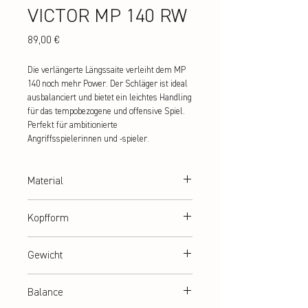
VICTOR MP 140 RW
Preis
89,00 €
Die verlängerte Längssaite verleiht dem MP 
140 noch mehr Power. Der Schläger ist ideal 
ausbalanciert und bietet ein leichtes Handling 
für das tempobezogene und offensive Spiel. 
Perfekt für ambitionierte 
Angriffsspielerinnen und -spieler.
Material
Ultra Hi-Modulus Graphite
Kopfform
teardrop
Gewicht
ca. 140 g (Rahmengewicht)
Balance