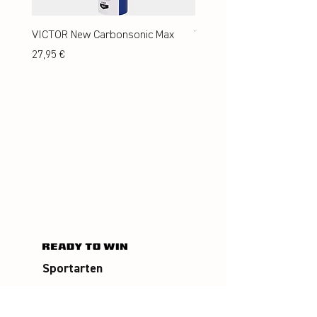
VICTOR New Carbonsonic Max
VICTOR New Carbonsonic
Preis
Preis
27,95 €
24,95 €
Sportarten
Badminton
Squash