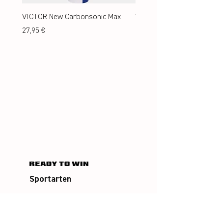
VICTOR New Carbonsonic Max
VICTOR New Carbonsonic
Preis
Preis
27,95 €
24,95 €
Sportarten
Badminton
Squash