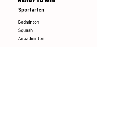
Sportarten
Badminton
Squash
Airbadminton
Unternehmen
Philosophie
Emotion & Innovation
Arbeits- & Umweltschutz
Historie
Karriere
Unser Team
Media
Kataloge