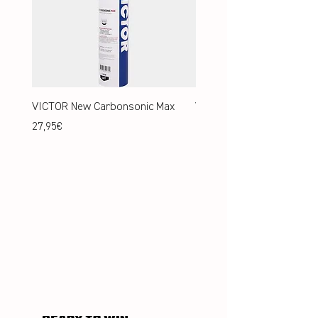
VICTOR New Carbonsonic Max
VICTOR New Carbonsonic
Price
Price
27,95€
24,95€