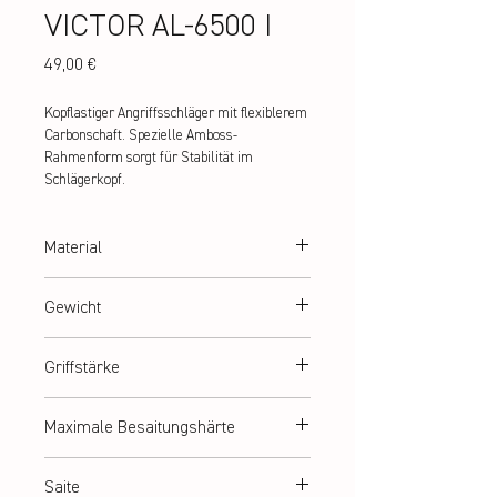
VICTOR AL-6500 I
Preis
49,00 €
Kopflastiger Angriffsschläger mit flexiblerem 
Carbonschaft. Spezielle Amboss-
Rahmenform sorgt für Stabilität im 
Schlägerkopf.
Material
Alu/Carbon
Gewicht
ca. 90 g (2U)
Griffstärke
G3
Maximale Besaitungshärte
ca. 9 kg
Saite