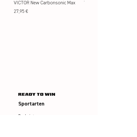
VICTOR New Carbonsonic Max
VICTOR New Carbonsonic
Preis
Preis
27,95 €
24,95 €
Sportarten
Badminton
Squash
Airbadminton