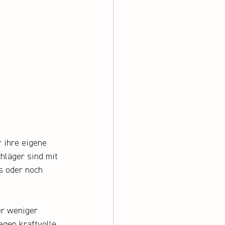
 ihre eigene 
hläger sind mit 
s oder noch 
er weniger 
egen kraftvolle 