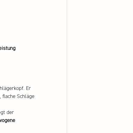
eistung
hlägerkopf. Er 
 flache Schläge 
gt der 
wogene 