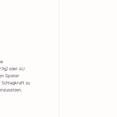
ne 
,9g) oder 4U 
en Spieler 
 Schlagkraft zu 
inzusetzen, 