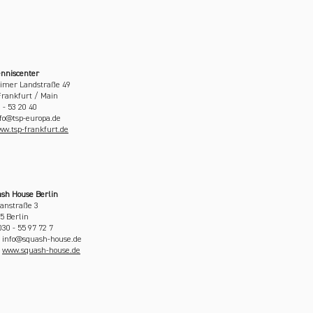
nniscenter
imer Landstraße 49
Frankfurt / Main
9 - 53 20 40
nfo@tsp-europa.de
w.tsp-frankfurt.de
sh House Berlin
anstraße 3
5 Berlin
030 - 55 97 72 7
: info@squash-house.de
:
www.squash-house.de