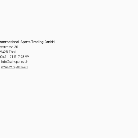
International Sports Trading GmbH
tstrasse 30
 9425 Thal
 0041 - 71 517 98 99
: info@wi-sports.ch
:
www.wi-sports.ch