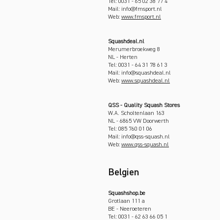
Tel: 0031 - 65 02 38 77 4
Mail: info@fmsport.nl
Web:
www.fmsport.nl
Squashdeal.nl
Merumerbroekweg 8
NL - Herten
Tel: 0031 - 64 31 78 61 3
Mail: info@squashdeal.nl
Web:
www.squashdeal.nl
QSS - Quality Squash Stores
W.A. Scholtenlaan 163
NL - 6865 VW Doorwerth
Tel: 085 760 01 06
Mail: info@qss-squash.nl
Web:
www.qss-squash.nl
Belgien
Squashshop.be
Grotlaan 111 a
BE - Neeroeteren
Tel: 0031 - 62 63 66 05 1