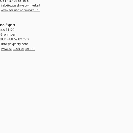
 0031 - 47 57 68 10 6
: info@squashwebwinkel.nl
:
www.squashwebwinkel.nl
sh Expert
bus 11122
 Groningen
 0031 - 88 52 07 77 7
: info@experty.com
:
www.squash-expert.nl