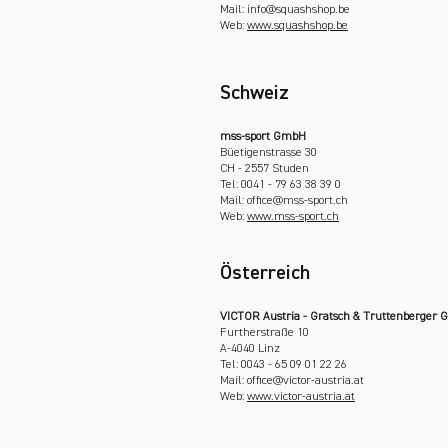
Mail: info@squashshop.be
Web:
www.squashshop.be
Schweiz
mss-sport GmbH
Büetigenstrasse 30
CH - 2557 Studen
Tel: 0041 - 79 63 38 39 0
Mail: office@mss-sport.ch
Web:
www.mss-sport.ch
Österreich
VICTOR Austria - Gratsch & Truttenberger 
Furtherstraße 10
A-4040 Linz
Tel: 0043 - 65 09 01 22 26
Mail: office@victor-austria.at
Web:
www.victor-austria.at