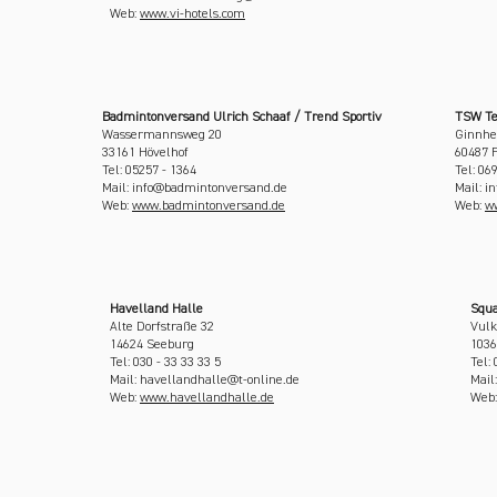
Web:
www.vi-hotels.com
Badmintonversand Ulrich Schaaf / Trend Sportiv
TSW Te
Wassermannsweg 20
Ginnhe
33161 Hövelhof
60487 
Tel: 05257 - 1364
Tel: 06
Mail: info@badmintonversand.de
Mail: i
Web:
www.badmintonversand.de
Web:
ww
Havelland Halle
Squa
Alte Dorfstraße 32
Vulk
14624 Seeburg
1036
Tel: 030 - 33 33 33 5
Tel: 
Mail: havellandhalle@t-online.de
Mail
Web:
www.havellandhalle.de
Web