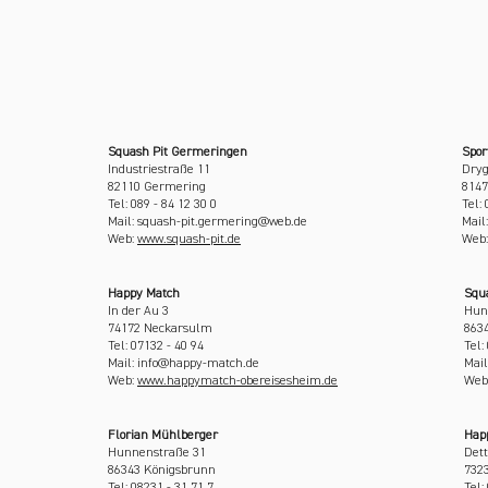
Squash Pit Germeringen
Spor
Industriestraße 11
Dryg
82110 Germering
814
Tel: 089 - 84 12 30 0
Tel: 
Mail: squash-pit.germering@web.de
Mail
Web:
www.squash-pit.de
Web
Happy Match
Squ
In der Au 3
Hun
74172 Neckarsulm
863
Tel: 07132 - 40 94
Tel:
Mail: info@happy-match.de
Mai
Web:
www.happymatch-obereisesheim.de
Web
Florian Mühlberger
Hap
Hunnenstraße 31
Dett
86343 Königsbrunn
732