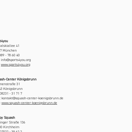
t4you
alskiallee 41
77 München
089 - 78 60 40
: info@sports4you.org
:
www.sports4you.org
ash-Center Königsbrunn
nenstraße 31
43 Königsbrunn
 08231 - 31 71 7
l: kontakt@squash-center-koenigsbrunn.de
:
www.squash-center-koenigsbrunn.de
py Squash
inger Straße 136
30 Kirchheim