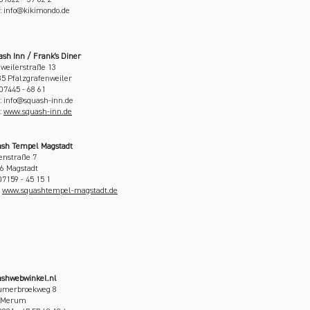
 07022 - 39 62 2
: info@kikimondo.de
sh Inn / Frank's Diner
weilerstraße 13
5 Pfalzgrafenweiler
 07445 - 68 61
: info@squash-inn.de
:
www.squash-inn.de
sh Tempel Magstadt
enstraße 7
6 Magstadt
 07159 - 45 15 1
:
www.squashtempel-magstadt.de
shwebwinkel.nl
umerbroekweg 8
- Merum