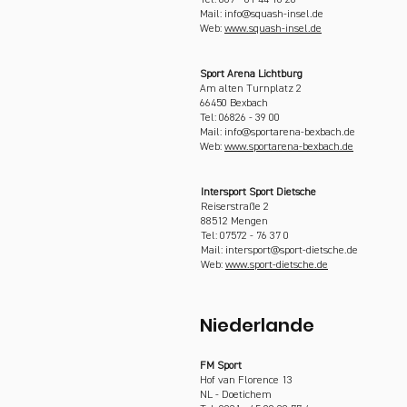
Tel: 089 - 61 44 16 20
Mail: info@squash-insel.de
Web:
www.squash-insel.de
Sport Arena Lichtburg
Am alten Turnplatz 2
66450 Bexbach
Tel: 06826 - 39 00
Mail: info@sportarena-bexbach.de
Web:
www.sportarena-bexbach.de
Intersport Sport Dietsche
Reiserstraße 2
88512 Mengen
Tel: 07572 - 76 37 0
Mail: intersport@sport-dietsche.de
Web:
www.sport-dietsche.de
Niederlande
FM Sport
Hof van Florence 13
NL - Doetichem