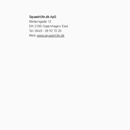
Squashlife.dk ApS
Webersgade 12
DK-2100 Copenhagen East
Tel: 0045 - 28 92 72 20
Web:
www.squashlife.dk