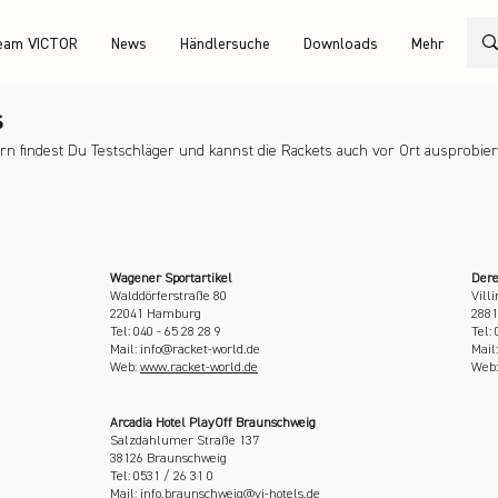
eam VICTOR
News
Händlersuche
Downloads
Mehr
s
n findest Du Testschläger und kannst die Rackets auch vor Ort ausprobier
Wagener Sportartikel
Dere
Walddörferstraße 80
Vill
22041 Hamburg
2881
Tel: 040 - 65 28 28 9
Tel:
Mail: info@racket-world.de
Mail
Web:
www.racket-world.de
Web
Arcadia Hotel PlayOff Braunschweig
Salzdahlumer Straße 137
38126 Braunschweig
Tel: 0531 / 26 31 0
Mail: info.braunschweig@vi-hotels.de