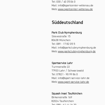
Tel: 030 / 40 35 06 0
Mail: info@sportcenter-wittenau.de
Web:
www.sportcenter-wittenau.de
Süddeutschland
Park Club Nymphenburg
Stievestraße 15
80638 München
Tel: 089 - 17 82 05 5
Mail: info@parkclubnymphenburg.de
Web:
www.parkclubnymphenburg.de
Sportservice Lahr
Turmstraße 22
77933 Lahr / Schwarzwald
Tel: 07821 - 90 99 86 0
Mail: info@sport-service-lahr.de
Web:
www.sport-service-lahr.de
Squash Insel Taufkirchen
Birkenstraße 169
82024 Taufkirchen