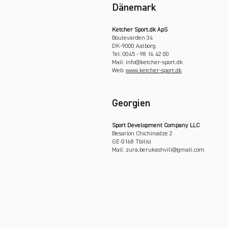
Dänemark
Ketcher Sport.dk ApS
Boulevarden 34
DK-9000 Aalborg
Tel: 0045 - 98 16 42 00
Mail: info@ketcher-sport.dk
Web:
www.ketcher-sport.dk
Georgien
Sport Development Company LLC
Besarion Chichinadze 2
GE-0168 Tbilisi
Mail: zura.berukashvili@gmail.com