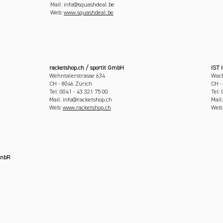
Mail: info@squashdeal.be
Web:
www.squashdeal.be
racketshop.ch / sportit GmbH
IST 
Wehntalerstrasse 634
Wach
CH - 8046 Zürich
CH -
Tel: 0041 - 43 321 75 00
Tel:
Mail: info@racketshop.ch
Mail
Web:
www.racketshop.ch
Web
GnbR