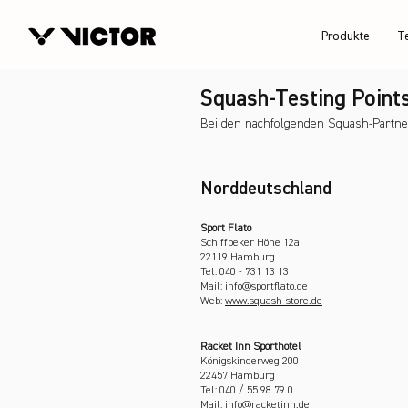
Produkte
T
Squash-Testing Point
Bei den nachfolgenden Squash-Partner
Norddeutschland
Sport Flato
Schiffbeker Höhe 12a
22119 Hamburg
Tel: 040 - 731 13 13
Mail: info@sportflato.de
Web:
www.squash-store.de
Racket Inn Sporthotel
Königskinderweg 200
22457 Hamburg
Tel: 040 / 55 98 79 0
Mail: info@racketinn.de