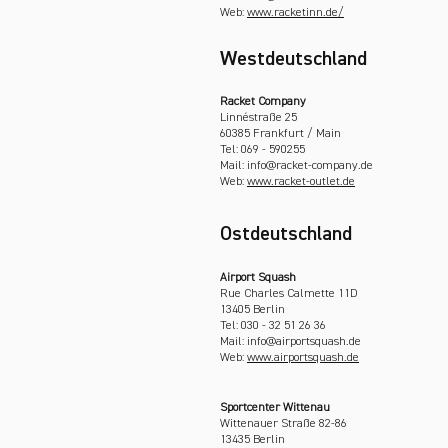
Web:
www.racketinn.de/
Westdeutschland
Racket Company
Linnéstraße 25
60385 Frankfurt / Main
Tel: 069 - 590255
Mail: info@racket-company.de
Web:
www.racket-outlet.de
Ostdeutschland
Airport Squash
Rue Charles Calmette 11D
13405 Berlin
Tel: 030 - 32 51 26 36
Mail: info@airportsquash.de
Web:
www.airportsquash.de
Sportcenter Wittenau
Wittenauer Straße 82-86
13435 Berlin