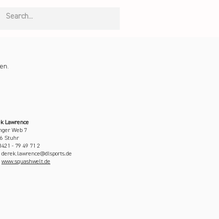
en.
k Lawrence
inger Web 7
6 Stuhr
 0421 - 79 49 71 2
: derek.lawrence@dlsports.de
:
www.squashwelt.de