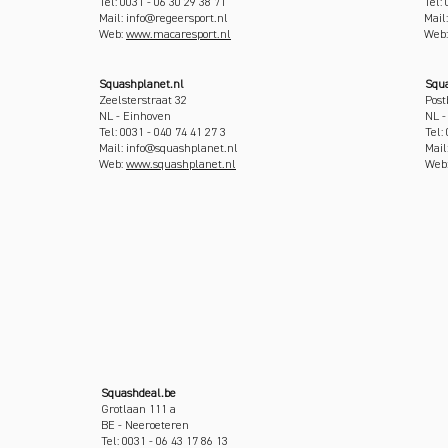
Tel: 0031 - 06 30 29 38 71
Tel:
Mail: info@regeersport.nl
Mail
Web:
www.macaresport.nl
Web
Squashplanet.nl
Squa
Zeelsterstraat 32
Post
NL - Einhoven
NL -
Tel: 0031 - 040 74 41 27 3
Tel:
Mail: info@squashplanet.nl
Mail
Web:
www.squashplanet.nl
Web
Squashdeal.be
Grotlaan 111 a
BE - Neeroeteren
Tel: 0031 - 06 43 17 86 13