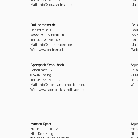
Tel: 08231 - 31 71 7
Tel:
Mail: info@squash-insel.de
Mail
Onlineracket.de
Squa
Benzstraße 4
Edel
76669 Bad Schönborn
7228
Tel: 07253 - 95 14 3
Tel:
Mail: info@onlineracket.de
Mail
Web:
www.onlineracket.de
Web
Sportpark Schollbach
Squa
Schollbach 17
Fels
85435 Erding
7110
Tel: 08122 - 91 10 0
Tel:
Mail: info@sportpark-schollbach.eu
Web
Web:
www.sportpark-schollbach.de
Macare Sport
Squa
Het Kleine Loo 12
Mer
NL - Den Haag
NL 